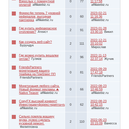
Взрослых с поминутной
0
77
11:17:58
оплатой
affiliatebiz.ru
affiliatebiz.ru
Форекс4ю теперь 7 уровней
2023-02-21
рефералов, выгодная
0
60
11:16:36
партнерка
affiliatebiz.ru
affiliatebiz.ru
Где купить инфракрасное
2023-01-28
2
91
отопление?
Атеист
23:30:15
Викил
2022-12-21
Как создать веб-сайт?
2
111
20:10:02
Бурундук
Мирослав
Где можно купить вешалки
2022-11-13
2
96
оптом?
Гуляев
22:37:14
Жучик
FriendsPartners
2022-09-29
монетизация вашего
0
81
17:47:18
трафика на Гемблинг ПП
FriendsPartners
FriendsPartners
Монетизация любого сайта.
2022-08-23
Новый формат рекламы 🔥
0
66
10:46:59
Native Teaser
affiliatebiz.ru
affiliatebiz.ru
CopyFX высокий конверт!
2022-08-23
Инвестиции+форекс+крипта+партнерка.
0
62
10:42:15
affiliatebiz.ru
affiliatebiz.ru
Сильно помяла машину
мужа, нужно сделать
2022-06-23
2
110
кузовной ремонт.
20:15:09
Ванесса
Филипповна