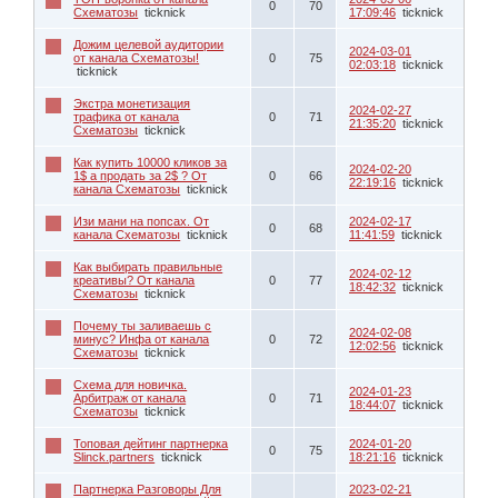
0
70
Схематозы
ticknick
17:09:46
ticknick
Дожим целевой аудитории
2024-03-01
от канала Схематозы!
0
75
02:03:18
ticknick
ticknick
Экстра монетизация
2024-02-27
трафика от канала
0
71
21:35:20
ticknick
Схематозы
ticknick
Как купить 10000 кликов за
2024-02-20
1$ а продать за 2$ ? От
0
66
22:19:16
ticknick
канала Схематозы
ticknick
Изи мани на попсах. От
2024-02-17
0
68
канала Схематозы
ticknick
11:41:59
ticknick
Как выбирать правильные
2024-02-12
креативы? От канала
0
77
18:42:32
ticknick
Схематозы
ticknick
Почему ты заливаешь с
2024-02-08
минус? Инфа от канала
0
72
12:02:56
ticknick
Схематозы
ticknick
Схема для новичка.
2024-01-23
Арбитраж от канала
0
71
18:44:07
ticknick
Схематозы
ticknick
Топовая дейтинг партнерка
2024-01-20
0
75
Slinck.partners
ticknick
18:21:16
ticknick
Партнерка Разговоры Для
2023-02-21