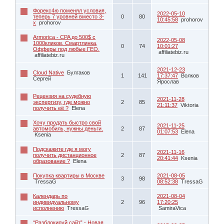
Форекс4ю поменял условия,
2022-05-10
теперь 7 уровней вместо 3-
0
80
10:45:58
prohorov
х
prohorov
Armorica - CPA до 500$ с
2022-05-08
1000кликов. Смартлинка,
0
74
10:01:27
Офферы под любые ГЕО.
affiliatebiz.ru
affiliatebiz.ru
2021-12-23
Cloud Native
Булгаков
1
141
17:37:47
Волков
Сергей
Ярослав
Рецензия на судебную
2021-11-28
экспертизу, где можно
2
85
21:11:37
Viktoria
получить её ?
Elena
Хочу продать быстро свой
2021-11-25
автомобиль, нужны деньги.
2
87
01:07:53
Elena
Ksenia
Подскажите где я могу
2021-11-16
получить дистанционное
2
87
20:41:44
Ksenia
образование ?
Elena
Покупка квартиры в Москве
2021-08-05
3
98
TressaG
08:52:38
TressaG
Календарь по
2021-08-04
индивидуальному
2
96
17:20:25
исполнению
TressaG
SamiraVica
“Разблокируй сайт” - Новая