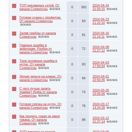
ТОП рекламных сетей. От
2024-04-24
0
581
канала Схематозы
ticknick
21:50:15
ticknick
Готовая схема с профитом.
2024-04-23
От канала Схематозы
0
83
21:22:10
ticknick
ticknick
Залив гемблы от канала
2024-04-16
0
81
Схематозы
ticknick
21:14:11
ticknick
Главные ошибке в
2024-04-08
арбитраже. Разбор от
0
72
21:27:12
ticknick
канала Схематозы
ticknick
Твои основные ошибки в
2024-04-03
нутре. От канала
0
83
17:50:04
ticknick
Схематозы
ticknick
Легкие деньги на кликах. От
2024-04-01
0
84
канала Схематозы
ticknick
22:50:35
ticknick
С чего лучше залить
2024-03-26
трафик? Инфа от канала
0
74
23:05:00
ticknick
Схематозы
ticknick
Готовая связка на нутру. От
2024-03-17
0
78
канала Схематозы
ticknick
14:24:28
ticknick
Как продать товар не имея
2024-03-12
товара. От канала
0
88
21:37:14
ticknick
Схематозы
ticknick
ТОП-воронка от канала
2024-03-06