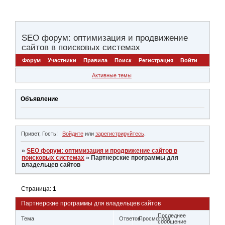
SEO форум: оптимизация и продвижение
сайтов в поисковых системах
Форум
Участники
Правила
Поиск
Регистрация
Войти
Активные темы
Объявление
Привет, Гость!
Войдите
или
зарегистрируйтесь
.
»
SEO форум: оптимизация и продвижение сайтов в
поисковых системах
»
Партнерские программы для
владельцев сайтов
Страница:
1
Партнерские программы для владельцев сайтов
Последнее
Тема
Ответов
Просмотров
сообщение