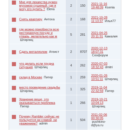
Мне для лекарства нужен
2021-11-16
мухомор сушеный, где я
2
150
19:48:09
Ksenia
могу его купить ?
Elena
2021-10-28
Снять квартиру
Антоха
2
168
11:13:37
Илья77
где можно приобрести всю
ресторанную посуду и
2021-04-25
5
281
утварь, желательно как м
20:11:31
Камалия
Штирлиц
2020-12-13
Сдать металлолом
Атеист
2
8707
18:07:31
Сеофорум
что делать если трудна
2020-07-03
4
262
ситуация
Штирлиц
18:32:43
dmitri
2020-01-26
склад в Москве
Питер
1
259
10:51:11
Штирлиц
место проведение свадьбы
2019-11-04
1
325
Штирлиц
22:32:59
Питер
Хранение веще, это
2019-10-21
оказываеться проблема
1
266
10:04:13
Питер
Штирлиц
2011-02-06
Почему Rambler сейчас не
00:30:05
пользуется ни славой, ни
1
504
pushkino-
уважением?
admin
d@ya.ru