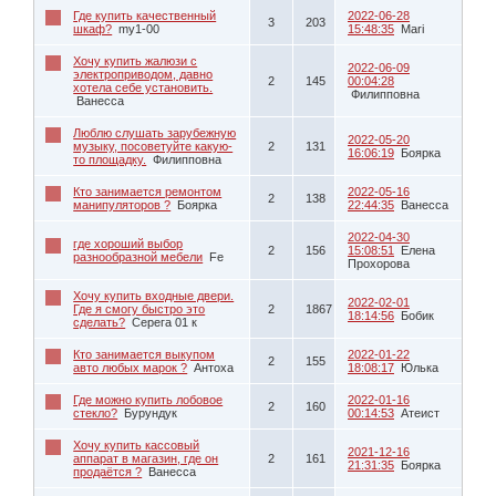
Где купить качественный
2022-06-28
3
203
шкаф?
my1-00
15:48:35
Mari
Хочу купить жалюзи с
2022-06-09
электроприводом, давно
2
145
00:04:28
хотела себе установить.
Филипповна
Ванесса
Люблю слушать зарубежную
2022-05-20
музыку, посоветуйте какую-
2
131
16:06:19
Боярка
то площадку.
Филипповна
Кто занимается ремонтом
2022-05-16
2
138
манипуляторов ?
Боярка
22:44:35
Ванесса
2022-04-30
где хороший выбор
2
156
15:08:51
Елена
разнообразной мебели
Fe
Прохорова
Хочу купить входные двери.
2022-02-01
Где я смогу быстро это
2
1867
18:14:56
Бобик
сделать?
Серега 01 к
Кто занимается выкупом
2022-01-22
2
155
авто любых марок ?
Антоха
18:08:17
Юлька
Где можно купить лобовое
2022-01-16
2
160
стекло?
Бурундук
00:14:53
Атеист
Хочу купить кассовый
2021-12-16
аппарат в магазин, где он
2
161
21:31:35
Боярка
продаётся ?
Ванесса