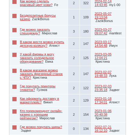
Как можно сделать
2024-02-14
2
322
красивый цвет кожи?
Fe
14:43:45
my1-00
2023-05-07
Бездепозитные бонусы
1
109
19:13:04
казино
ZazikBonus
ZazikBonus
Где можно заказать
2023-03-27
3
180
спецодежду?
Мирослав
09:07:42
mantlest
В каком месте можно купить
2023-03-17
2
147
детскую коляску?
Атеист
14:54:48
Имун
У какой фирмы я могу
2023-03-05
заказать холодильное
2
125
12:04:21
оборудование?
Емка
Кристина
В каком магазине можно
2023-02-07
заказать фрезерный станок
2
147
19:48:33
Лука
с ЧПУ?
Кристина
Где покупать принтеры
2023-02-03
2
122
этикеток?
Гуляев
23:35:18
Задвег
Как оформить доставку в
2023-01-18
2
129
маркетплейс?
Викил
17:34:01
Атеист
Кто порекомендует онлайн-
2023-01-06
казино с хорошим
2
154
20:40:38
рейтингом?
Мирослав
Кристина
Где можно покупать шины?
2022-07-21
0
134
Задвег
16:12:10
Задвег