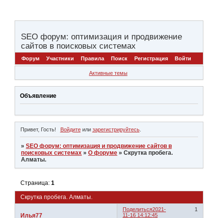
SEO форум: оптимизация и продвижение
сайтов в поисковых системах
Форум
Участники
Правила
Поиск
Регистрация
Войти
Активные темы
Объявление
Привет, Гость!
Войдите
или
зарегистрируйтесь
.
»
SEO форум: оптимизация и продвижение сайтов в
поисковых системах
»
О форуме
»
Скрутка пробега.
Алматы.
Страница:
1
Скрутка пробега. Алматы.
Поделиться
2021-
1
Илья77
11-16 14:12:45