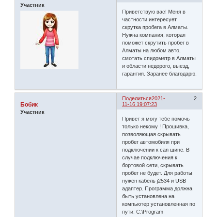
Участник
Приветствую вас! Меня в
частности интересует
скрутка пробега в Алматы.
Нужна компания, которая
поможет скрутить пробег в
Алматы на любом авто,
смотать спидометр в Алматы
и области недорого, выезд,
гарантия. Заранее благодарю.
Поделиться
2021-
2
Бобик
11-16 19:07:23
Участник
Привет я могу тебе помочь
только некому ! Прошивка,
позволяющая скрывать
пробег автомобиля при
подключении к can шине. В
случае подключения к
бортовой сети, скрывать
пробег не будет. Для работы
нужен кабель j2534 и USB
адаптер. Программа должна
быть установлена на
компьютер установленная по
пути: C:\Program