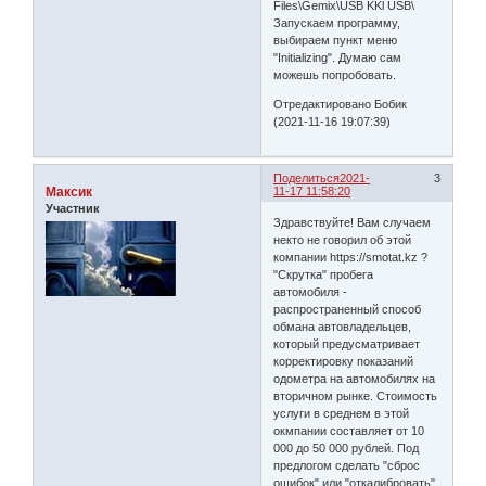
Files\Gemix\USB KKl USB\
Запускаем программу,
выбираем пункт меню
"Initializing". Думаю сам
можешь попробовать.
Отредактировано Бобик
(2021-11-16 19:07:39)
Поделиться
2021-
3
Максик
11-17 11:58:20
Участник
Здравствуйте! Вам случаем
некто не говорил об этой
компании https://smotat.kz ?
"Скрутка" пробега
автомобиля -
распространенный способ
обмана автовладельцев,
который предусматривает
корректировку показаний
одометра на автомобилях на
вторичном рынке. Стоимость
услуги в среднем в этой
окмпании составляет от 10
000 до 50 000 рублей. Под
предлогом сделать "сброс
ошибок" или "откалибровать"