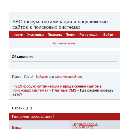
SEO форум: оптимизация и продвижение
сайтов в поисковых системах
Форум
Участники
Правила
Поиск
Регистрация
Войти
Активные темы
Объявление
Привет, Гость!
Войдите
или
зарегистрируйтесь
.
»
SEO форум: оптимизация и продвижение сайтов в
поисковых системах
»
Платные CMS
»
Где ремонтировать
авто?
Страница:
1
Где ремонтировать авто?
Поделиться
2023-
1
Емка
01-16 18:24:22