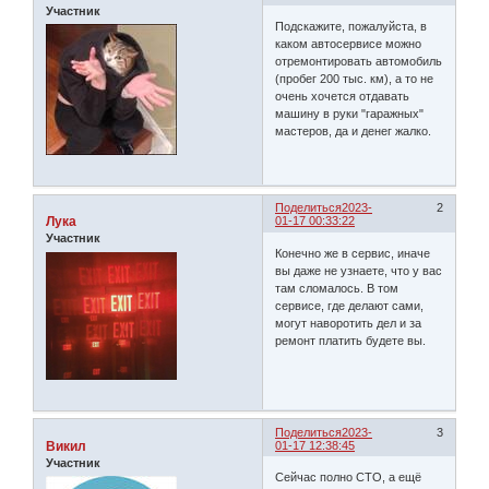
Участник
Подскажите, пожалуйста, в
каком автосервисе можно
отремонтировать автомобиль
(пробег 200 тыс. км), а то не
очень хочется отдавать
машину в руки "гаражных"
мастеров, да и денег жалко.
Поделиться
2023-
2
Лука
01-17 00:33:22
Участник
Конечно же в сервис, иначе
вы даже не узнаете, что у вас
там сломалось. В том
сервисе, где делают сами,
могут наворотить дел и за
ремонт платить будете вы.
Поделиться
2023-
3
Викил
01-17 12:38:45
Участник
Сейчас полно СТО, а ещё