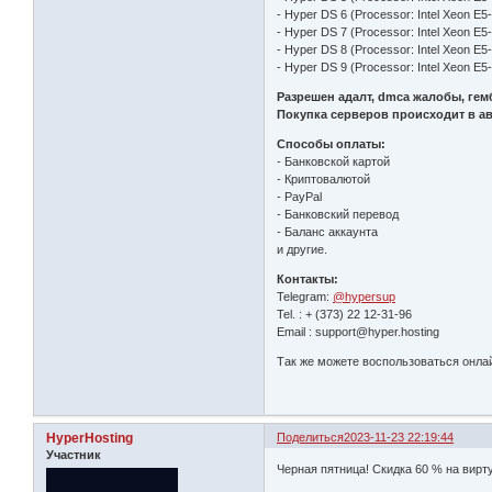
- Hyper DS 6 (Processor: Intel Xeon E
- Hyper DS 7 (Processor: Intel Xeon E5
- Hyper DS 8 (Processor: Intel Xeon E
- Hyper DS 9 (Processor: Intel Xeon E
Разрешен адалт, dmca жалобы, гем
Покупка серверов происходит в а
Способы оплаты:
- Банковской картой
- Криптовалютой
- PayPal
- Банковский перевод
- Баланс аккаунта
и другие.
Контакты:
Telegram:
@hypersup
Tel. : + (373) 22 12-31-96
Email : support@hyper.hosting
Так же можете воспользоваться онла
HyperHosting
Поделиться
2023-11-23 22:19:44
Участник
Черная пятница! Скидка 60 % на вир