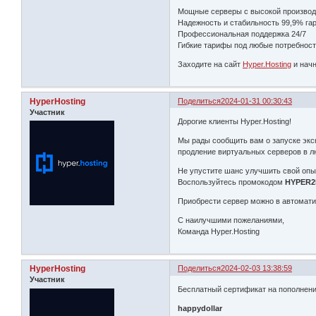
Мощные серверы с высокой произво
Надежность и стабильность 99,9% га
Профессиональная поддержка 24/7
Гибкие тарифы под любые потребнос
Заходите на сайт
Hyper.Hosting
и начн
HyperHosting
Поделиться
2024-01-31 00:30:43
Участник
Дорогие клиенты Hyper.Hosting!
Мы рады сообщить вам о запуске экск
продление виртуальных серверов в л
Не упустите шанс улучшить свой опы
Воспользуйтесь промокодом
HYPER2
Приобрести сервер можно в автомат
С наилучшими пожеланиями,
Команда Hyper.Hosting
HyperHosting
Поделиться
2024-02-03 13:38:59
Участник
Бесплатный сертификат на пополнени
happydollar