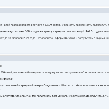
и новой локации нашего хостинга в США! Теперь у вас есть возможность разместить 
 уникальную акцию - 30% скидка на аренду серверов по промокоду
USA
! Это удивител
вует до 18 февраля 2024 года. Поторопитесь оформить заказ и погрузитесь в мир мо
а!
 Объятий, мы хотели бы отправить каждому из вас виртуальное объятие и пожелать мн
r.Hosting:
пустили новый серверный центр в Соединенных Штатах, чтобы предоставить вам еще
!
бы отметить это событие, мы предлагаем вам уникальную возможность получить 30% с