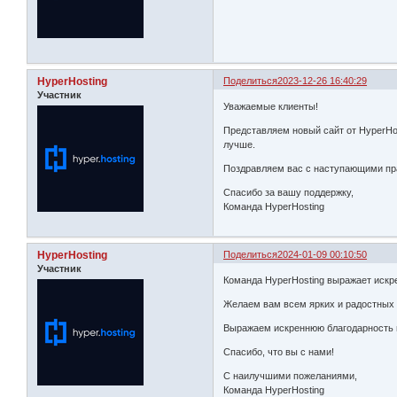
HyperHosting
Поделиться
2023-12-26 16:40:29
Участник
Уважаемые клиенты!
Представляем новый сайт от HyperHos
лучше.
Поздравляем вас с наступающими пра
Спасибо за вашу поддержку,
Команда HyperHosting
HyperHosting
Поделиться
2024-01-09 00:10:50
Участник
Команда HyperHosting выражает искре
Желаем вам всем ярких и радостных м
Выражаем искреннюю благодарность в
Спасибо, что вы с нами!
С наилучшими пожеланиями,
Команда HyperHosting