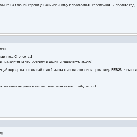
ллинге на главной странице нажмите кнопку Использовать сертификат → введите код 
ели!
щитника Отечества!
ми праздничным настроением и дарим специальную акцию!
кущий сервер на нашем сайте до 1 марта с использованием промокода
FEB23
, и вы по
люзивными акциями в нашем телеграм-канале t.me/hyperhost.