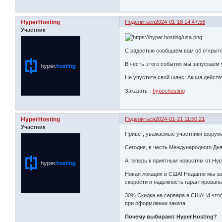
HyperHosting
Поделиться
2024-01-18 14:47:56
Участник
С радостью сообщаем вам об открыти
В честь этого события мы запускаем
Не упустите свой шанс! Акция дейст
Заказать -
hyper.hosting
HyperHosting
Поделиться
2024-01-21 11:50:21
Участник
Привет, уважаемые участники форум
Сегодня, в честь Международного Дня
А теперь к приятным новостям от Hype
Новая локация в США! Недавно мы за
скорости и надежность гарантированы
30% Скидка на сервера в США! И что
при оформлении заказа.
Почему выбирают Hyper.Hosting?