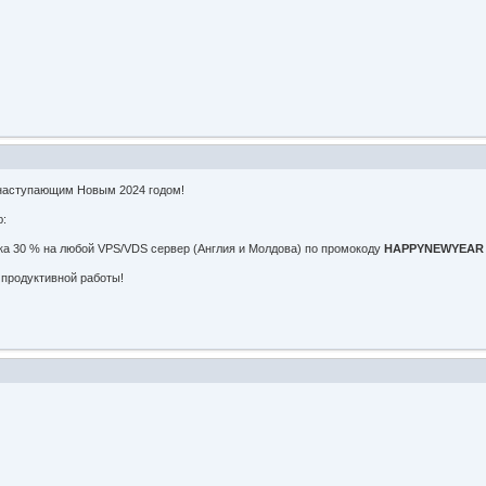
 наступающим Новым 2024 годом!
ю:
дка 30 % на любой VPS/VDS сервер (Англия и Молдова) по промокоду
HAPPYNEWYEAR
продуктивной работы!