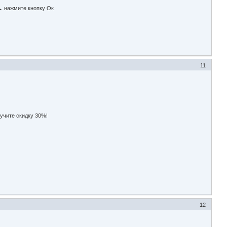
→ нажмите кнопку Ок
11
лучите скидку 30%!
12