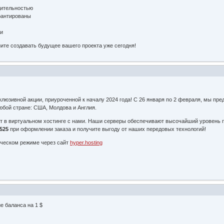
дительностью
рантированы
ти
ите создавать будущее вашего проекта уже сегодня!
люзивной акции, приуроченной к началу 2024 года! С 26 января по 2 февраля, мы пр
юбой стране: США, Молдова и Англия.
т в виртуальном хостинге с нами. Наши серверы обеспечивают высочайший уровень п
525
при оформлении заказа и получите выгоду от наших передовых технологий!
ическом режиме через сайт
hyper.hosting
е баланса на 1 $