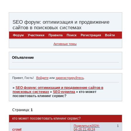
SEO форум: оптимизация и продвижение
сайтов в поисковых системах
Форум
Участники
Правила
Поиск
Регистрация
Войти
Активные темы
Объявление
Привет, Гость!
Войдите
или
зарегистрируйтесь
.
»
SEO форум: оптимизация и продвижение сайтов в
поисковых системах
»
SEO курилка
»
кто может
посоветовать клининг сервис?
Страница:
1
кто может посоветовать клининг сервис?
Поделиться
2024-
1
crowl
04-26 21:49:24