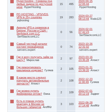
Hyper.hosting - Сервера под
2024-04-15
любые задачи по доступной
15
495
12:05:44
цене
HyperHosting
HyperHosting
PQ.HOSTING - VPS/VDS,
2024-03-27
VPN in 25+ countries
19
283
08:13:44
frodo123
pqhosting
Аренда VPS и серверов в
2024-02-01
Европе, России и США -
0
56
07:42:23
Serfstack.com LLC
SerfStackcomLLC
SerfStackcomLLC
Самый честный каталог
2023-10-26
хостинг-провайдеров
0
74
12:31:02
servers.expert
servers.expert
Где я могу получить займ на
2023-03-16
2
97
карту?
Мирослав
23:35:28
Атеист
Где ремонтировать
2023-01-31
2
105
ювелирное изделие?
Гуляев
23:39:20
Атеист
В каком месте следует
2022-12-23
покупать автомобильные
2
108
11:00:49
Гуляев
запчасти?
Атеист
Где можно купить
2022-07-01
2
109
фейерверки оптом?
Емка
20:12:19
Задвег
Есть в планах купить
2022-06-28
квартиру в Москве не
3
103
17:14:48
AreffKir
больших габаритов
AreffKir