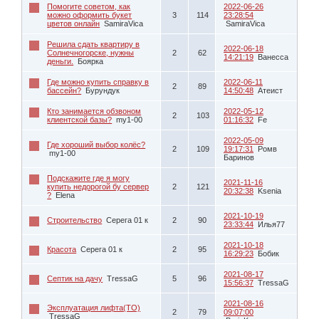
Помогите советом, как
2022-06-26
можно оформить букет
3
114
23:28:54
цветов онлайн
SamiraVica
SamiraVica
Решила сдать квартиру в
2022-06-18
Солнечногорске, нужны
2
62
14:21:19
Ванесса
деньги.
Боярка
Где можно купить справку в
2022-06-11
2
89
бассейн?
Бурундук
14:50:48
Атеист
Кто занимается обзвоном
2022-05-12
2
103
клиентской базы?
my1-00
01:16:32
Fe
2022-05-09
Где хороший выбор колёс?
2
109
19:17:31
Ромв
my1-00
Баринов
Подскажите где я могу
2021-11-16
купить недорогой бу сервер
2
121
20:32:38
Ksenia
?
Elena
2021-10-19
Строительство
Серега 01 к
2
90
23:33:44
Илья77
2021-10-18
Красота
Серега 01 к
2
95
16:29:23
Бобик
2021-08-17
Септик на дачу
TressaG
5
96
15:56:37
TressaG
2021-08-16
Эксплуатация лифта(ТО)
2
79
09:07:00
TressaG