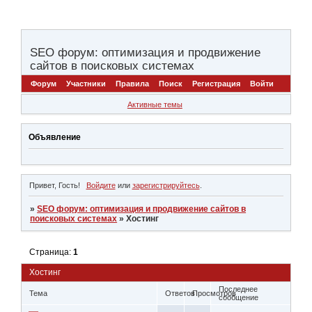
SEO форум: оптимизация и продвижение
сайтов в поисковых системах
Форум
Участники
Правила
Поиск
Регистрация
Войти
Активные темы
Объявление
Привет, Гость!
Войдите
или
зарегистрируйтесь
.
»
SEO форум: оптимизация и продвижение сайтов в
поисковых системах
»
Хостинг
Страница:
1
Хостинг
Последнее
Тема
Ответов
Просмотров
сообщение