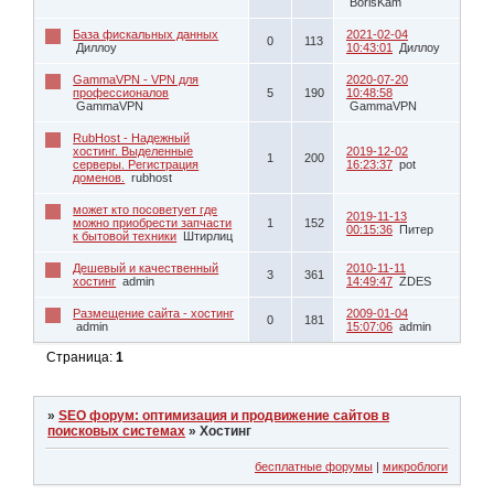
BorisKam
База фискальных данных
2021-02-04
0
113
Диллоу
10:43:01
Диллоу
GammaVPN - VPN для
2020-07-20
профессионалов
5
190
10:48:58
GammaVPN
GammaVPN
RubHost - Надежный
хостинг. Выделенные
2019-12-02
1
200
серверы. Регистрация
16:23:37
pot
доменов.
rubhost
может кто посоветует где
2019-11-13
можно приобрести запчасти
1
152
00:15:36
Питер
к бытовой техники
Штирлиц
Дешевый и качественный
2010-11-11
3
361
хостинг
admin
14:49:47
ZDES
Размещение сайта - хостинг
2009-01-04
0
181
admin
15:07:06
admin
Страница:
1
»
SEO форум: оптимизация и продвижение сайтов в
поисковых системах
»
Хостинг
бесплатные форумы
|
микроблоги