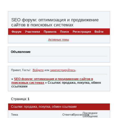
SEO форум: оптимизация и продвижение
сайтов в поисковых системах
Форум
Участники
Правила
Поиск
Регистрация
Войти
Активные темы
Объявление
Привет, Гость!
Войдите
или
зарегистрируйтесь
.
»
SEO форум: оптимизация и продвижение сайтов в
поисковых системах
»
Ссылки: продажа, покупка, обмен
ссылками
Страница:
1
Ссылки: продажа, покупка, обмен ссылками
Последнее
Тема
Ответов
Просмотров
сообщение