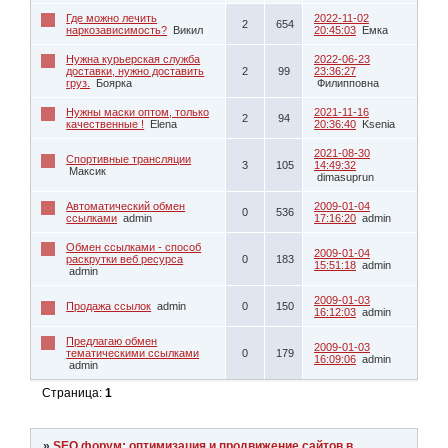
Где можно лечить
2022-11-02
2
654
наркозависимость?
Викил
20:45:03
Емка
Нужна курьерская служба
2022-06-23
доставки, нужно доставить
2
99
23:36:27
груз.
Боярка
Филипповна
Нужны маски оптом, только
2021-11-16
2
94
качественные !
Elena
20:36:40
Ksenia
2021-08-30
Спортивные трансляции
3
105
14:49:32
Максик
dimasuprun
Автоматический обмен
2009-01-04
0
536
ссылками
admin
17:16:20
admin
Обмен ссылками - способ
2009-01-04
раскрутки веб ресурса
0
183
15:51:18
admin
admin
2009-01-03
Продажа ссылок
admin
0
150
16:12:03
admin
Предлагаю обмен
2009-01-03
тематическими ссылками
0
179
16:09:06
admin
admin
Страница:
1
»
SEO форум: оптимизация и продвижение сайтов в