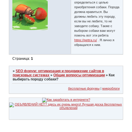
определиться с целью
приобретения собаки. Порода
должна нравиться. Вы
должны любить эту породу,
если вы не любите, то не
заводите собаку. Также с
выбором собаки вам могут
помочь вот эти ребята
https://pettra.ru/
. Я лично я
обращался к ним.
Страница:
1
»
SEO форум: оптимизация и продвижение сайтов в
поисковых системах
»
Общие вопросы оптимизации
»
Как
выбирать породу собаки?
бесплатные форумы
|
микроблоги