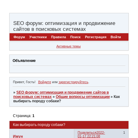
SEO форум: оптимизация и продвижение
сайтов в поисковых системах
Форум
Участники
Правила
Поиск
Регистрация
Войти
Активные темы
Объявление
Привет, Гость!
Войдите
или
зарегистрируйтесь
.
»
SEO форум: оптимизация и продвижение сайтов в
поисковых системах
»
Общие вопросы оптимизации
»
Как
выбирать породу собаки?
Страница:
1
Как выбирать породу собаки?
Поделиться
2022-
1
Имун
01-17 22:21:08