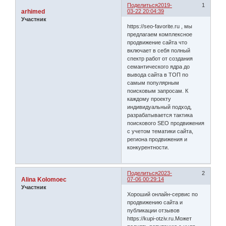
Поделиться
2019-
1
arhimed
03-22 20:04:39
Участник
https://seo-favorite.ru , мы
предлагаем комплексное
продвижение сайта что
включает в себя полный
спектр работ от создания
семантического ядра до
вывода сайта в ТОП по
самым популярным
поисковым запросам. К
каждому проекту
индивидуальный подход,
разрабатывается тактика
поискового SEO продвижения
с учетом тематики сайта,
региона продвижения и
конкурентности.
Поделиться
2023-
2
Alina Kolomoec
07-06 00:29:14
Участник
Хороший онлайн-сервис по
продвижению сайта и
публикации отзывов
https://kupi-otziv.ru.Может