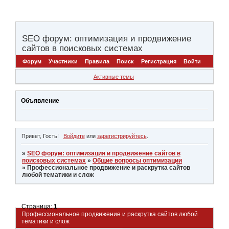
SEO форум: оптимизация и продвижение
сайтов в поисковых системах
Форум
Участники
Правила
Поиск
Регистрация
Войти
Активные темы
Объявление
Привет, Гость!
Войдите
или
зарегистрируйтесь
.
»
SEO форум: оптимизация и продвижение сайтов в
поисковых системах
»
Общие вопросы оптимизации
»
Профессиональное продвижение и раскрутка сайтов
любой тематики и слож
Страница:
1
Профессиональное продвижение и раскрутка сайтов любой
тематики и слож