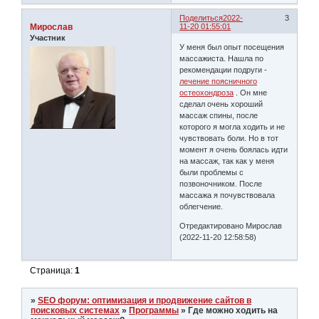
Поделиться
2022-
3
Мирослав
11-20 01:55:01
Участник
У меня был опыт посещения
массажиста. Нашла по
рекомендации подруги -
лечение поясничного
остеохондроза
. Он мне
сделал очень хороший
массаж спины, после
которого я могла ходить и не
чувствовать боли. Но в тот
момент я очень боялась идти
на массаж, так как у меня
были проблемы с
позвоночником. После
массажа я почувствовала
облегчение.
Отредактировано Мирослав
(2022-11-20 12:58:58)
Страница:
1
»
SEO форум: оптимизация и продвижение сайтов в
поисковых системах
»
Программы
»
Где можно ходить на