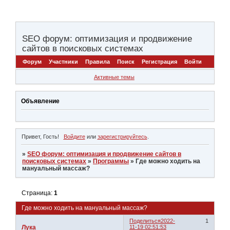
SEO форум: оптимизация и продвижение
сайтов в поисковых системах
Форум
Участники
Правила
Поиск
Регистрация
Войти
Активные темы
Объявление
Привет, Гость!
Войдите
или
зарегистрируйтесь
.
»
SEO форум: оптимизация и продвижение сайтов в
поисковых системах
»
Программы
»
Где можно ходить на
мануальный массаж?
Страница:
1
Где можно ходить на мануальный массаж?
Поделиться
2022-
1
Лука
11-19 02:51:53