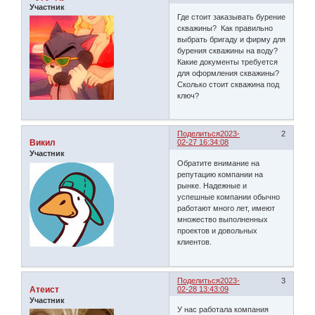
Участник
Где стоит заказывать бурение
скважины? Как правильно
выбрать бригаду и фирму для
бурения скважины на воду?
Какие документы требуется
для оформления скважины?
Сколько стоит скважина под
ключ?
Поделиться
2023-
2
Викил
02-27 16:34:08
Участник
Обратите внимание на
репутацию компании на
рынке. Надежные и
успешные компании обычно
работают много лет, имеют
множество выполненных
проектов и довольных
клиентов.
Поделиться
2023-
3
Атеист
02-28 13:43:09
Участник
У нас работала компания