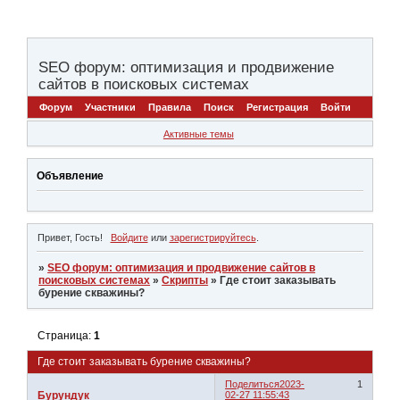
SEO форум: оптимизация и продвижение
сайтов в поисковых системах
Форум
Участники
Правила
Поиск
Регистрация
Войти
Активные темы
Объявление
Привет, Гость!
Войдите
или
зарегистрируйтесь
.
»
SEO форум: оптимизация и продвижение сайтов в
поисковых системах
»
Скрипты
»
Где стоит заказывать
бурение скважины?
Страница:
1
Где стоит заказывать бурение скважины?
Поделиться
2023-
1
Бурундук
02-27 11:55:43