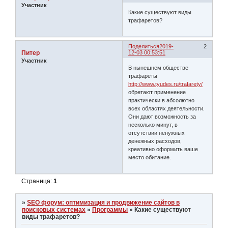
Участник
Какие существуют виды
трафаретов?
Поделиться
2019-
2
Питер
12-03 00:53:51
Участник
В нынешнем обществе
трафареты
http://www.tyudes.ru/trafarety/
обретают применение
практически в абсолютно
всех областях деятельности.
Они дают возможность за
несколько минут, в
отсутствии ненужных
денежных расходов,
креативно оформить ваше
место обитание.
Страница:
1
»
SEO форум: оптимизация и продвижение сайтов в
поисковых системах
»
Программы
»
Какие существуют
виды трафаретов?