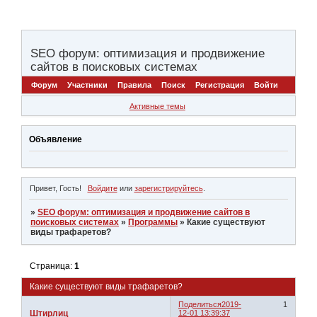
SEO форум: оптимизация и продвижение
сайтов в поисковых системах
Форум
Участники
Правила
Поиск
Регистрация
Войти
Активные темы
Объявление
Привет, Гость!
Войдите
или
зарегистрируйтесь
.
»
SEO форум: оптимизация и продвижение сайтов в
поисковых системах
»
Программы
»
Какие существуют
виды трафаретов?
Страница:
1
Какие существуют виды трафаретов?
Поделиться
2019-
1
Штирлиц
12-01 13:39:37