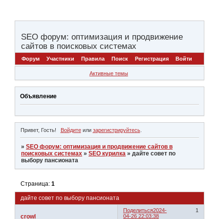
SEO форум: оптимизация и продвижение
сайтов в поисковых системах
Форум
Участники
Правила
Поиск
Регистрация
Войти
Активные темы
Объявление
Привет, Гость!
Войдите
или
зарегистрируйтесь
.
»
SEO форум: оптимизация и продвижение сайтов в
поисковых системах
»
SEO курилка
»
дайте совет по
выбору пансионата
Страница:
1
дайте совет по выбору пансионата
Поделиться
2024-
1
crowl
04-26 22:03:38