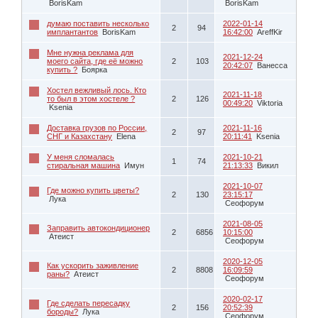
BorisKam
BorisKam
думаю поставить несколько
2022-01-14
2
94
имплантантов
BorisKam
16:42:00
AreffKir
Мне нужна реклама для
2021-12-24
моего сайта, где её можно
2
103
20:42:07
Ванесса
купить ?
Боярка
Хостел вежливый лось. Кто
2021-11-18
то был в этом хостеле ?
2
126
00:49:20
Viktoria
Ksenia
Доставка грузов по России,
2021-11-16
2
97
СНГ и Казахстану
Elena
20:11:41
Ksenia
У меня сломалась
2021-10-21
1
74
стиральная машина
Имун
21:13:33
Викил
2021-10-07
Где можно купить цветы?
2
130
23:15:17
Лука
Сеофорум
2021-08-05
Заправить автокондиционер
2
6856
10:15:00
Атеист
Сеофорум
2020-12-05
Как ускорить заживление
2
8808
16:09:59
раны?
Атеист
Сеофорум
2020-02-17
Где сделать пересадку
2
156
20:52:39
бороды?
Лука
Сеофорум