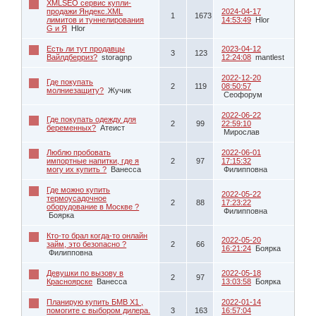
XMLSEO сервис купли-
продажи Яндекс.XML
2024-04-17
1
1673
лимитов и туннелирования
14:53:49
Hlor
G и Я
Hlor
Есть ли тут продавцы
2023-04-12
3
123
Вайлдберриз?
storagnp
12:24:08
mantlest
2022-12-20
Где покупать
2
119
08:50:57
молниезащиту?
Жучик
Сеофорум
2022-06-22
Где покупать одежду для
2
99
22:59:10
беременных?
Атеист
Мирослав
Люблю пробовать
2022-06-01
импортные напитки, где я
2
97
17:15:32
могу их купить ?
Ванесса
Филипповна
Где можно купить
2022-05-22
термоусадочное
2
88
17:23:22
оборудование в Москве ?
Филипповна
Боярка
Кто-то брал когда-то онлайн
2022-05-20
займ, это безопасно ?
2
66
16:21:24
Боярка
Филипповна
Девушки по вызову в
2022-05-18
2
97
Красноярске
Ванесса
13:03:58
Боярка
Планирую купить БМВ Х1 ,
2022-01-14
помогите с выбором дилера.
3
163
16:57:04