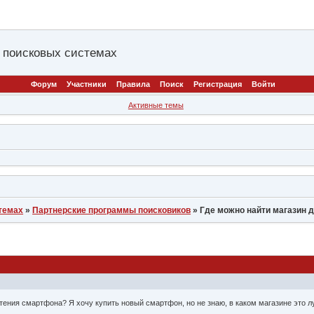
 поисковых системах
Форум
Участники
Правила
Поиск
Регистрация
Войти
Активные темы
темах
»
Партнерские программы поисковиков
»
Где можно найти магазин 
тения смартфона? Я хочу купить новый смартфон, но не знаю, в каком магазине это 