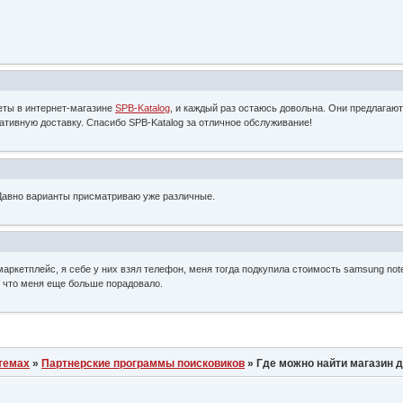
еты в интернет-магазине
SPB-Katalog
, и каждый раз остаюсь довольна. Они предлагаю
ативную доставку. Спасибо SPB-Katalog за отличное обслуживание!
 Давно варианты присматриваю уже различные.
аркетплейс, я себе у них взял телефон, меня тогда подкупила стоимость samsung note
, что меня еще больше порадовало.
темах
»
Партнерские программы поисковиков
»
Где можно найти магазин 