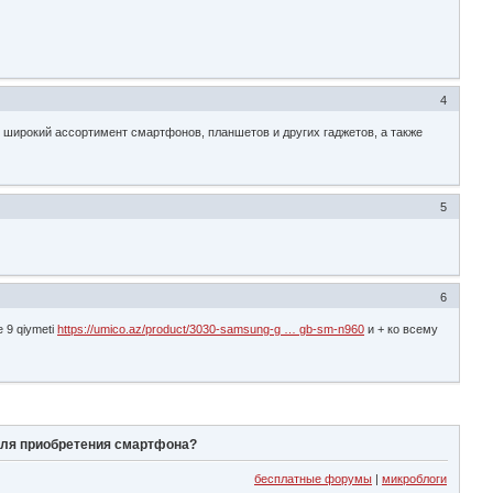
4
т широкий ассортимент смартфонов, планшетов и других гаджетов, а также
5
6
 9 qiymeti
https://umico.az/product/3030-samsung-g … gb-sm-n960
и + ко всему
для приобретения смартфона?
бесплатные форумы
|
микроблоги