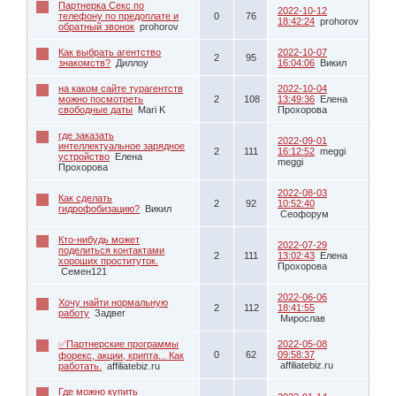
Партнерка Секс по
2022-10-12
телефону по предоплате и
0
76
18:42:24
prohorov
обратный звонок
prohorov
Как выбрать агентство
2022-10-07
2
95
знакомств?
Диллоу
16:04:06
Викил
на каком сайте турагентств
2022-10-04
можно посмотреть
2
108
13:49:36
Елена
свободные даты
Mari K
Прохорова
где заказать
2022-09-01
интеллектуальное зарядное
2
111
16:12:52
meggi
устройство
Елена
meggi
Прохорова
2022-08-03
Как сделать
2
92
10:52:40
гидрофобизацию?
Викил
Сеофорум
Кто-нибудь может
2022-07-29
поделиться контактами
2
111
13:02:43
Елена
хороших проституток.
Прохорова
Семен121
2022-06-06
Хочу найти нормальную
2
112
18:41:55
работу
Задвег
Мирослав
✅Партнерские программы
2022-05-08
0
62
09:58:37
форекс, акции, крипта... Как
affiliatebiz.ru
работать.
affiliatebiz.ru
Где можно купить