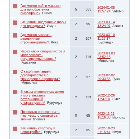
Где можно найти магазин
2024-01-05
для приобретения
5
535
13:57:24
ValikNo
смартфона?
Викил
Где купить воздушные шары
2023-03-14
2
95
для праздника?
Имун
13:24:07
Атеист
Где можно заказать
2023-03-10
деревянные
2
107
11:17:17
стройматериалы?
Лука
Бурундук
Через каких специалистов я
2023-03-03
могу заказать
2
114
23:52:15
регулируемые опоры?
Мирослав
Кристина
С какой компанией
договариваться о
2023-02-02
2
97
трансфере с аэропорта?
20:33:33
Лука
Мирослав
В каком интернет-магазине
я могу заказать
2022-12-26
2
113
ветеринарный
12:47:01
Емка
ультразвуковой
Бурундук
Позвольте посоветовать
2022-11-21
партнерку с оплатой за
0
65
15:16:30
tihonovz
звонки
tihonovz
Как купить квартиру в
2022-10-23
2
85
новостройке?
Бурундук
21:15:44
Имун