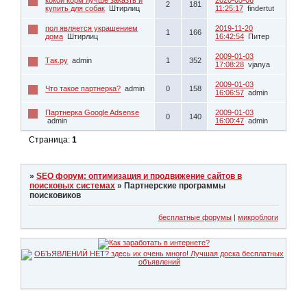
2
181
купить для собак
Штирлиц
11:25:17
findertut
пол является украшением
2019-11-20
1
166
дома
Штирлиц
16:42:54
Питер
2009-01-03
Так.ру
admin
1
352
17:08:28
vjanya
2009-01-03
Что такое партнерка?
admin
0
158
16:06:57
admin
Партнерка Google Adsense
2009-01-03
0
140
admin
16:00:47
admin
Страница:
1
»
SEO форум: оптимизация и продвижение сайтов в
поисковых системах
»
Партнерские программы
поисковиков
бесплатные форумы
|
микроблоги