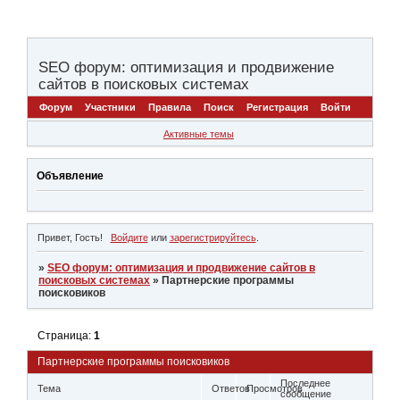
SEO форум: оптимизация и продвижение
сайтов в поисковых системах
Форум
Участники
Правила
Поиск
Регистрация
Войти
Активные темы
Объявление
Привет, Гость!
Войдите
или
зарегистрируйтесь
.
»
SEO форум: оптимизация и продвижение сайтов в
поисковых системах
»
Партнерские программы
поисковиков
Страница:
1
Партнерские программы поисковиков
Последнее
Тема
Ответов
Просмотров
сообщение