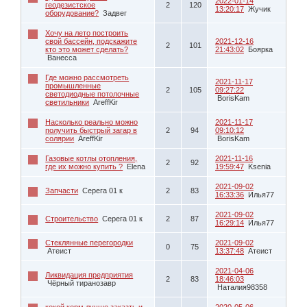
2022-01-14
геодезистское
2
120
13:20:17
Жучик
оборудование?
Задвег
Хочу на лето построить
свой бассейн, подскажите
2021-12-16
2
101
кто это может сделать?
21:43:02
Боярка
Ванесса
Где можно рассмотреть
2021-11-17
промышленные
2
105
09:27:22
светодиодные потолочные
BorisKam
светильники
AreffKir
Насколько реально можно
2021-11-17
получить быстрый загар в
2
94
09:10:12
солярии
AreffKir
BorisKam
Газовые котлы отопления,
2021-11-16
2
92
где их можно купить ?
Elena
19:59:47
Ksenia
2021-09-02
Запчасти
Серега 01 к
2
83
16:33:36
Илья77
2021-09-02
Строительство
Серега 01 к
2
87
16:29:14
Илья77
Стеклянные перегородки
2021-09-02
0
75
Атеист
13:37:48
Атеист
2021-04-06
Ликвидация предприятия
2
83
18:46:03
Чёрный тиранозавр
Наталия98358
кокой корм лучше заказть и
2020-05-06