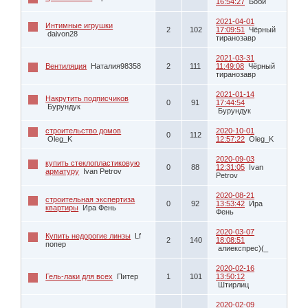
16:54:27
Боби
2021-04-01
Интимные игрушки
2
102
17:09:51
Чёрный
daivon28
тиранозавр
2021-03-31
Вентиляция
Наталия98358
2
111
11:49:08
Чёрный
тиранозавр
2021-01-14
Накрутить подписчиков
0
91
17:44:54
Бурундук
Бурундук
строительство домов
2020-10-01
0
112
Oleg_K
12:57:22
Oleg_K
2020-09-03
купить стеклопластиковую
0
88
12:31:05
Ivan
арматуру
Ivan Petrov
Petrov
2020-08-21
строительная экспертиза
0
92
13:53:42
Ира
квартиры
Ира Фень
Фень
2020-03-07
Купить недорогие линзы
Lf
2
140
18:08:51
попер
алиекспрес)(_
2020-02-16
Гель-лаки для всех
Питер
1
101
13:50:12
Штирлиц
2020-02-09