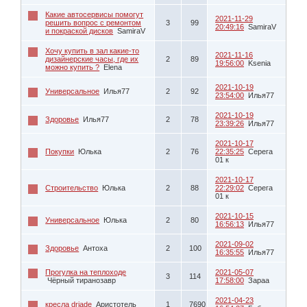
Какие автосервисы помогут
2021-11-29
решить вопрос с ремонтом
3
99
20:49:16
SamiraV
и покраской дисков
SamiraV
Хочу купить в зал какие-то
2021-11-16
дизайнерские часы, где их
2
89
19:56:00
Ksenia
можно купить ?
Elena
2021-10-19
Универсальное
Илья77
2
92
23:54:00
Илья77
2021-10-19
Здоровье
Илья77
2
78
23:39:26
Илья77
2021-10-17
Покупки
Юлька
2
76
22:35:25
Серега
01 к
2021-10-17
Строительство
Юлька
2
88
22:29:02
Серега
01 к
2021-10-15
Универсальное
Юлька
2
80
16:56:13
Илья77
2021-09-02
Здоровье
Антоха
2
100
16:35:55
Илья77
Прогулка на теплоходе
2021-05-07
3
114
Чёрный тиранозавр
17:58:00
Зараа
2021-04-23
кресла driade
Аристотель
1
7690