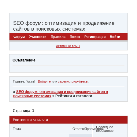
SEO форум: оптимизация и продвижение
сайтов в поисковых системах
Форум
Участники
Правила
Поиск
Регистрация
Войти
Активные темы
Объявление
Привет, Гость!
Войдите
или
зарегистрируйтесь
.
»
SEO форум: оптимизация и продвижение сайтов в
поисковых системах
»
Рейтинги и каталоги
Страница:
1
Рейтинги и каталоги
Последнее
Тема
Ответов
Просмотров
сообщение