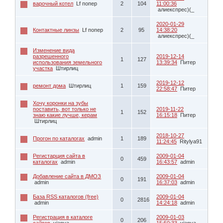
варочный котел
Lf попер
2
104
11:00:36
алиекспрес)(_
2020-01-29
Контактные линзы
Lf попер
2
95
14:38:20
алиекспрес)(_
Изменение вида
разрешенного
2019-12-14
1
127
использования земельного
13:39:34
Питер
участка
Штирлиц
2019-12-12
ремонт дома
Штирлиц
1
159
22:58:47
Питер
Хочу коронки на зубы
поставить, вот только не
2019-11-22
1
152
знаю какие лучше, керам
16:15:18
Питер
Штирлиц
2018-10-27
Прогон по каталогах
admin
1
189
11:24:45
Ritylya91
Регистарция сайта в
2009-01-04
0
459
каталогах
admin
16:43:57
admin
Добавление сайта в ДМОЗ
2009-01-04
0
191
admin
16:37:03
admin
База RSS каталогов (free)
2009-01-04
0
2816
admin
14:24:18
admin
Регистрация в каталоге
2009-01-03
0
206
сайтов
vjanya
15:50:33
vjanya