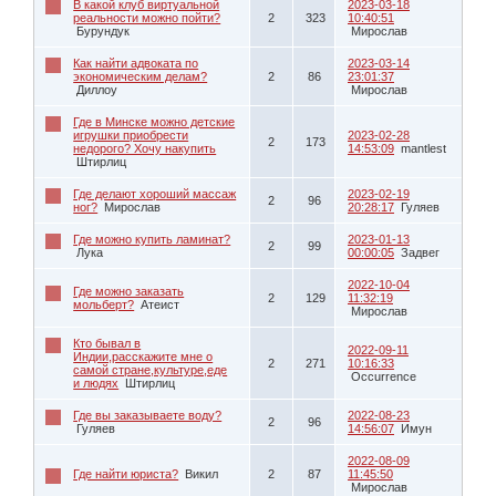
В какой клуб виртуальной
2023-03-18
реальности можно пойти?
2
323
10:40:51
Бурундук
Мирослав
Как найти адвоката по
2023-03-14
экономическим делам?
2
86
23:01:37
Диллоу
Мирослав
Где в Минске можно детские
игрушки приобрести
2023-02-28
2
173
недорого? Хочу накупить
14:53:09
mantlest
Штирлиц
Где делают хороший массаж
2023-02-19
2
96
ног?
Мирослав
20:28:17
Гуляев
Где можно купить ламинат?
2023-01-13
2
99
Лука
00:00:05
Задвег
2022-10-04
Где можно заказать
2
129
11:32:19
мольберт?
Атеист
Мирослав
Кто бывал в
2022-09-11
Индии,расскажите мне о
2
271
10:16:33
самой стране,культуре,еде
Occurrence
и людях
Штирлиц
Где вы заказываете воду?
2022-08-23
2
96
Гуляев
14:56:07
Имун
2022-08-09
Где найти юриста?
Викил
2
87
11:45:50
Мирослав